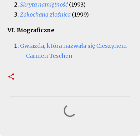
Skryta namiętność
(1993)
Zakochana złośnica
(1999)
VI. Biograficzne
Gwiazda, która nazwała się Cieszynem
– Carmen Teschen
K
o
m
e