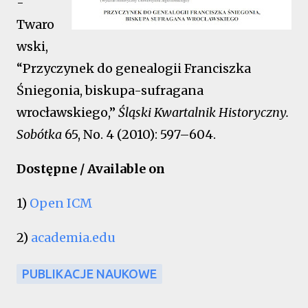
-
Twaro
wski,
“Przyczynek do genealogii Franciszka
Śniegonia, biskupa-sufragana
wrocławskiego,”
Śląski Kwartalnik Historyczny.
Sobótka
65, No. 4 (2010): 597–604.
Dostępne / Available on
1)
Open ICM
2)
academia.edu
PUBLIKACJE NAUKOWE