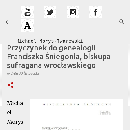
Przejdź do głównej zawartości
Michael Morys-Twarowski
Przyczynek do genealogii
Franciszka Śniegonia, biskupa-
sufragana wrocławskiego
w dniu
30 listopada
Micha
el
Morys