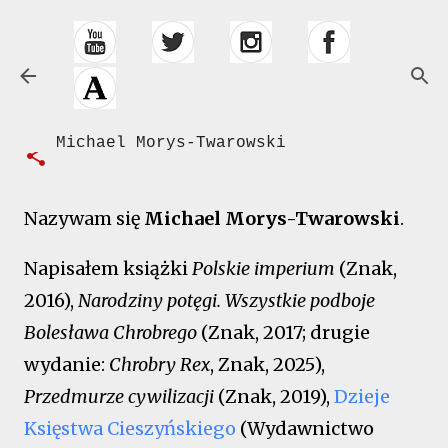
Przejdź do głównej zawartości
O mnie
Michael Morys-Twarowski
Nazywam się
Michael Morys-Twarowski
.
Napisałem książki
Polskie imperium
(Znak,
2016),
Narodziny potęgi. Wszystkie podboje
Bolesława Chrobrego
(Znak, 2017; drugie
wydanie:
Chrobry Rex
, Znak, 2025),
Przedmurze cywilizacji
(Znak, 2019),
Dzieje
Księstwa Cieszyńskiego
(Wydawnictwo