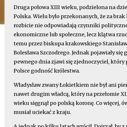
Druga połowa XIII wieku, podzielona na dzie
Polska. Wielu było przekonanych, że za brak k
rozbicie nie odpowiadają czynniki polityczne
ekonomiczne lub społeczne, lecz klątwa rz
temu przez biskupa krakowskiego Stanisław
Bolesława Szczodrego. Jednak pojawiały się g
pewnego dnia zjawi się zjednoczyciel, który
Polsce godność królestwa.
Władysław zwany Łokietkiem nie był ani pie
nawet drugim władcą, który na przełomie XII
wieku sięgnął po polską koronę. Co więcej, ó
musiał uciekać z kraju.
A jednak po kilku latach wrócił. Dojrzał, by z