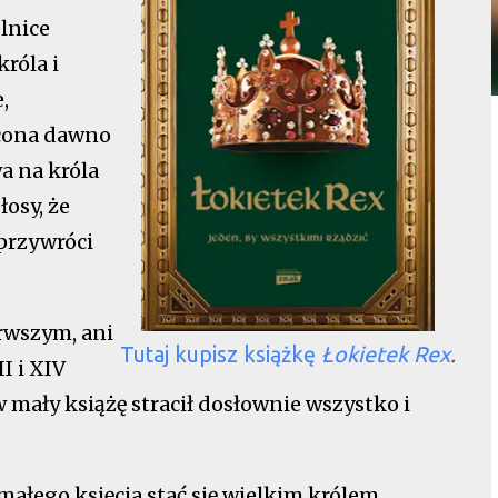
lnice
róla i
,
ucona dawno
a na króla
łosy, że
 przywróci
rwszym, ani
Tutaj kupisz książkę
Łokietek Rex
.
I i XIV
w mały książę stracił dosłownie wszystko i
 małego księcia stać się wielkim królem.