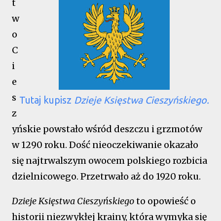
t
w
o
C
i
e
s
Tutaj kupisz
Dzieje Księstwa Cieszyńskiego
.
z
yńskie powstało wśród deszczu i grzmotów
w 1290 roku. Dość nieoczekiwanie okazało
się najtrwalszym owocem polskiego rozbicia
dzielnicowego. Przetrwało aż do 1920 roku.
Dzieje Księstwa Cieszyńskiego
to opowieść o
historii niezwykłej krainy, która wymyka się