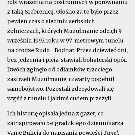
robi wrażenia na postronnych w porównaniu
z taką Srebrenicą. Głośno za to było przez
pewien czas o siedmiu serbskich
żołnierzach, których Muzułmanie odcięli 9
września 1992 roku w 97-metrowym tunelu
na drodze Rudo
Bodnar. Przez dziewięć dni,
–
bez jedzenia i picia, stawiali bohaterski opór.
Dwóch zginęło od odłamków, trzeciego
zastrzeli Muzułmanie, czwarty popełnił
samobójstwo. Pozostali zdecydowali się
wyjść z tunelu i jakimś cudem przeżyli.
Ich historię opisała jedna z gazet, co
zainspirowało belgradzkiego dziennikarza
Vanję Bulicia do napisania powieści
Tunel
.