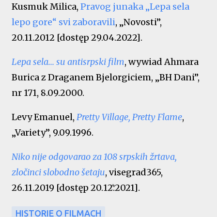
Kusmuk Milica,
Pravog junaka „Lepa sela
lepo gore“ svi zaboravili
, „Novosti”,
20.11.2012 [dostęp 29.04.2022].
Lepa sela... su antisrpski film
, wywiad Ahmara
Burica z Draganem Bjelorgiciem, „BH Dani”,
nr 171, 8.09.2000.
Levy Emanuel,
Pretty Village, Pretty Flame
,
„Variety”, 9.09.1996.
Niko nije odgovarao za 108 srpskih žrtava,
zločinci slobodno šetaju
, visegrad365,
26.11.2019 [dostęp 20.12.2021].
HISTORIE O FILMACH