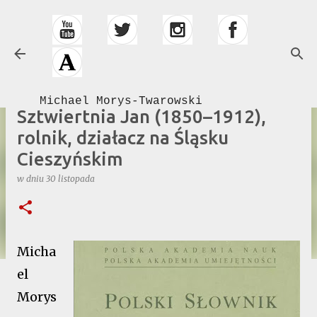
Przejdź do głównej zawartości
Michael Morys-Twarowski
Sztwiertnia Jan (1850–1912),
rolnik, działacz na Śląsku
Cieszyńskim
w dniu
30 listopada
Micha
el
Morys