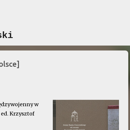
Przejdź do głównej zawartości
ski
olsce]
iędzywojenny w
, ed. Krzysztof