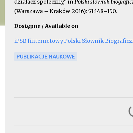
działacz społeczny,” in
Polski słownik biografi
(Warszawa – Kraków, 2016): 51:148–150.
Dostępne / Available on
iPSB [internetowy Polski Słownik Biograficz
PUBLIKACJE NAUKOWE
K
o
m