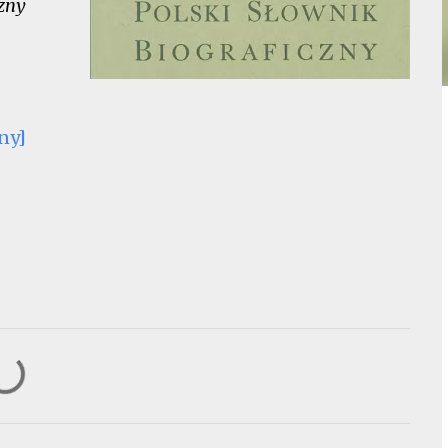
czny
ny]