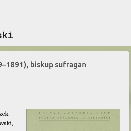
Przejdź do głównej zawartości
ski
9–1891), biskup sufragan
zek
wski,