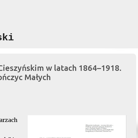
Przejdź do głównej zawartości
ski
Cieszyńskim w latach 1864–1918.
ończyc Małych
arzach