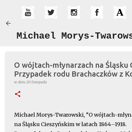
Michael Morys-Twarow
O wójtach-młynarzach na Śląsku 
Przypadek rodu Brachaczków z K
w dniu
20 listopada
Michael Morys-Twarowski, “O wójtach-młyn
na Śląsku Cieszyńskim w latach 1864–1918.