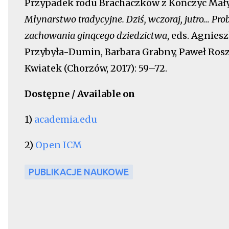
Przypadek rodu Brachaczków z Kończyc Mały
Młynarstwo tradycyjne. Dziś, wczoraj, jutro… Pr
zachowania ginącego dziedzictwa
, eds. Agnies
Przybyła-Dumin, Barbara Grabny, Paweł Ros
Kwiatek (Chorzów, 2017): 59–72.
Dostępne / Available on
1)
academia.edu
2)
Open ICM
PUBLIKACJE NAUKOWE