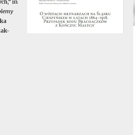
ch,” in
oblemy
zka
zak-