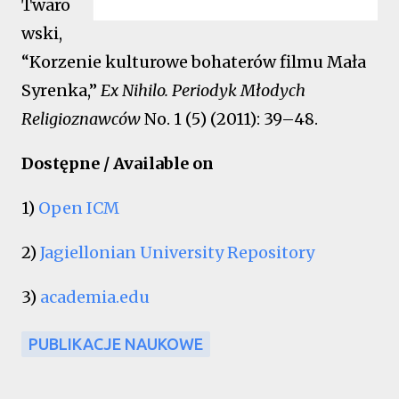
Twaro
wski,
“Korzenie kulturowe bohaterów filmu Mała
Syrenka,”
Ex Nihilo. Periodyk Młodych
Religioznawców
No. 1 (5) (2011): 39–48.
Dostępne / Available on
1)
Open ICM
2)
Jagiellonian University Repository
3)
academia.edu
PUBLIKACJE NAUKOWE