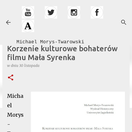
Przejdź do głównej zawartości
Michael Morys-Twarowski
Korzenie kulturowe bohaterów
filmu Mała Syrenka
w dniu
30 listopada
Micha
el
Morys
-