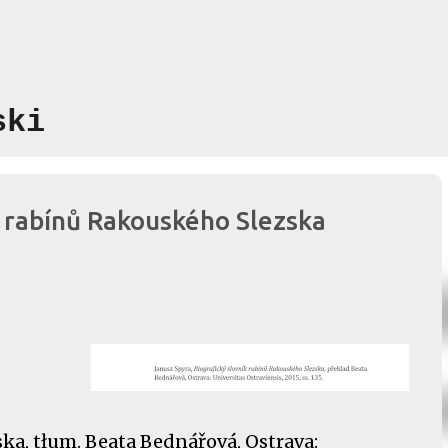
Przejdź do głównej zawartości
ski
k rabínů Rakouského Slezska
ka, tłum. Beata Bednářová, Ostrava: