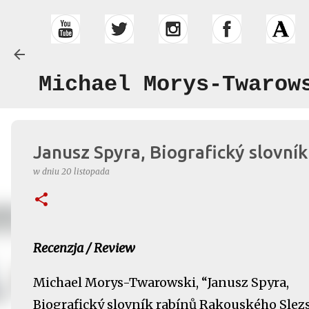
Michael Morys-Twarow
Janusz Spyra, Biografický slovní
w dniu
20 listopada
Recenzja / Review
Michael Morys-Twarowski, “Janusz Spyra,
Biografický slovník rabínů Rakouského Slezs