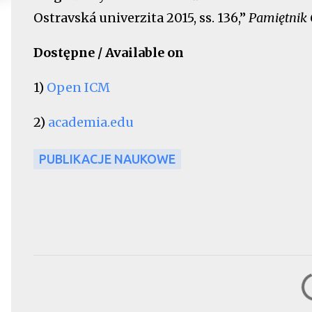
Ostravská univerzita 2015, ss. 136,”
Pamiętnik 
Dostępne / Available on
1)
Open ICM
2)
academia.edu
PUBLIKACJE NAUKOWE
K
o